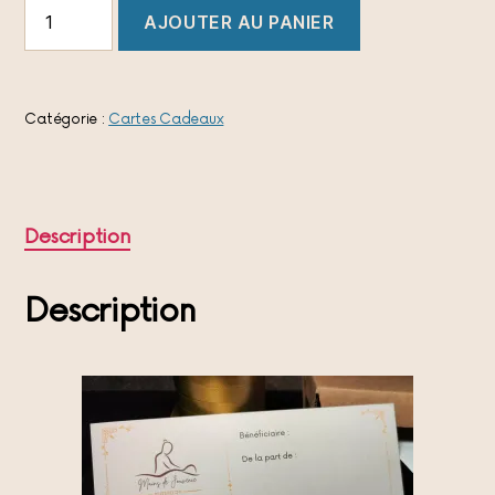
quantité
AJOUTER AU PANIER
de
Carte
Cadeau
1
heure
Catégorie :
Cartes Cadeaux
Description
Description